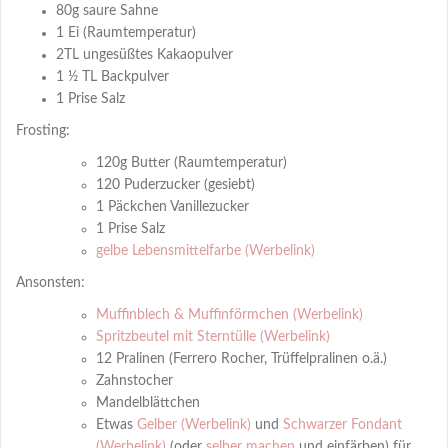
80g saure Sahne
1 Ei (Raumtemperatur)
2TL ungesüßtes Kakaopulver
1 ½ TL Backpulver
1 Prise Salz
Frosting:
120g Butter (Raumtemperatur)
120 Puderzucker (gesiebt)
1 Päckchen Vanillezucker
1 Prise Salz
gelbe Lebensmittelfarbe
Ansonsten:
Muffinblech & Muffinförmchen
Spritzbeutel mit Sterntülle
12 Pralinen (Ferrero Rocher, Trüffelpralinen o.ä.)
Zahnstocher
Mandelblättchen
Etwas
Gelber
und
Schwarzer Fondant
(oder
selber machen
und einfärben) für