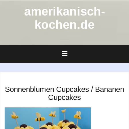
Zum
amerikanisch-
Inhalt
springen
kochen.de
Sonnenblumen Cupcakes / Bananen
Cupcakes