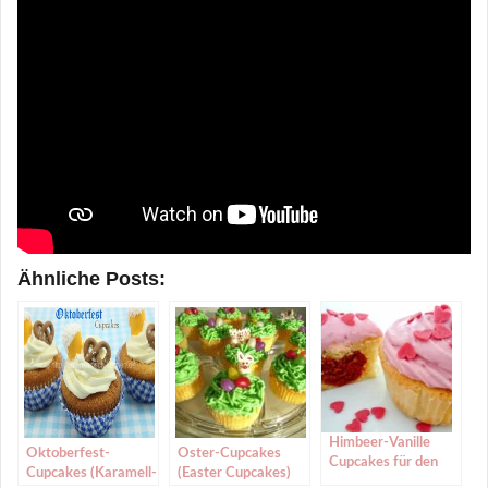
Ähnliche Posts:
Himbeer-Vanille
Oktoberfest-
Oster-Cupcakes
Cupcakes für den
Cupcakes (Karamell-
(Easter Cupcakes)
Valentinstag