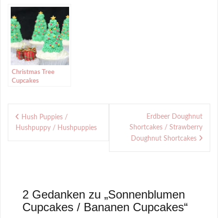
Vanille-Cupcakes)
(Rasberry-Vanilla
Cupcakes for
Valentine’s Day)
Christmas Tree
Cupcakes
(Christbaum
Cupcakes)
Beitragsnavigation
Erdbeer Doughnut
Hush Puppies /
Shortcakes / Strawberry
Hushpuppy / Hushpuppies
Doughnut Shortcakes
2 Gedanken zu „
Sonnenblumen
Cupcakes / Bananen Cupcakes
“