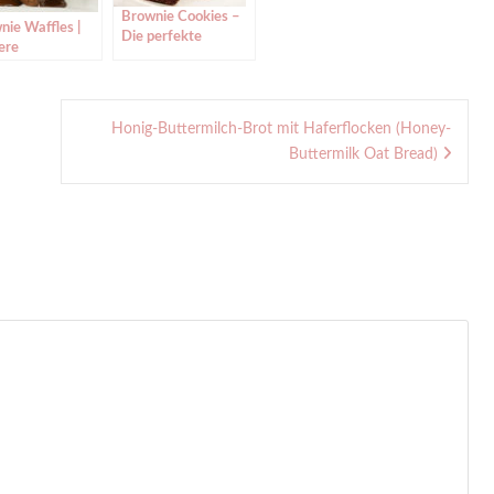
Brownie Cookies –
nie Waffles |
Die perfekte
ere
Mischung aus
koladenwaffeln
Brownies und
Cookies
Honig-Buttermilch-Brot mit Haferflocken (Honey-
Buttermilk Oat Bread)