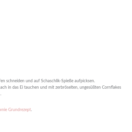
eifen schneiden und auf Schaschlik-Spieße aufpicksen.
nach in das Ei tauchen und mit zerbröselten, ungesüßten Cornflakes
.
wnie Grundrezept
.