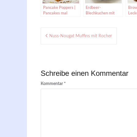
Pancake Poppers |
Erdbeer-
Brow
Pancakes mal
Blechkuchen mit
Leck
anders | Leckere
Cream Cheese
Scho
Frühstücks-Idee
Frosting *perfekt
Beitragsnavigation
zum Muttertag*
Nuss-Nougat Muffins mit Rocher
Schreibe einen Kommentar
Kommentar
*