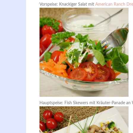
Vorspeise: Knackiger Salat mit
American Ranch Dre
Hauptspeise: Fish Skewers mit Kräuter-Panade an