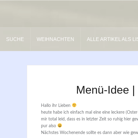
Zum
Inhalt
springen
SUCHE
WEIHNACHTEN
ALLE ARTIKEL ALS L
Menü-Idee | 
Hallo ihr Lieben
heute habe ich einfach mal eine eine leckere (Oster-
mir total leid, dass es in letzter Zeit so ruhig hi
pur also
Nächstes Wochenende sollte es dann aber wie gew