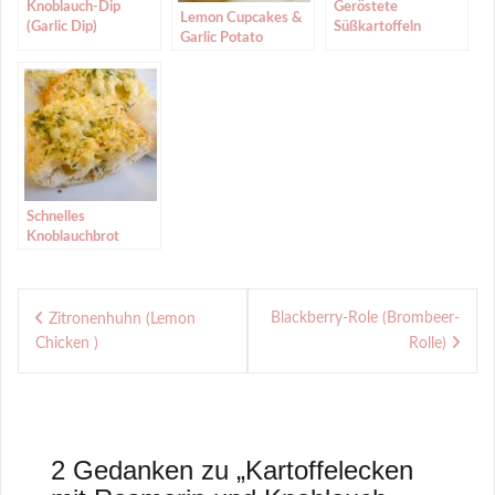
Knoblauch-Dip
Geröstete
Lemon Cupcakes &
(Garlic Dip)
Süßkartoffeln
Garlic Potato
(Roasted Sweet
Wedges I Backen &
Potatoes)
Kochen im Retro-Stil
mit Efbe
Elektrogeräte
Schnelles
Knoblauchbrot
(Quick Garlic Bread)
Beitragsnavigation
Blackberry-Role (Brombeer-
Zitronenhuhn (Lemon
Chicken )
Rolle)
2 Gedanken zu „
Kartoffelecken