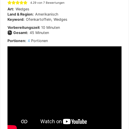
4.29
von
7
Bewertungen
Art:
Wedges
Land & Region:
Amerikanisch
Keyword:
Ofenkartoffeln, Wedges
Minuten
Vorbereitungszeit
10
Minuten
Minuten
Gesamt:
45
Minuten
Portionen:
4
Portionen