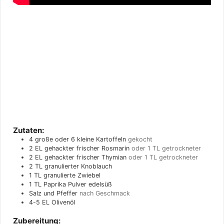
Zutaten:
4
große oder 6 kleine Kartoffeln
gekocht
2
EL
gehackter frischer Rosmarin
oder 1 TL getrockneter
2
EL
gehackter frischer Thymian
oder 1 TL getrockneter
2
TL
granulierter Knoblauch
1
TL
granulierte Zwiebel
1
TL
Paprika Pulver edelsüß
Salz und Pfeffer
nach Geschmack
4-5
EL
Olivenöl
Zubereitung: