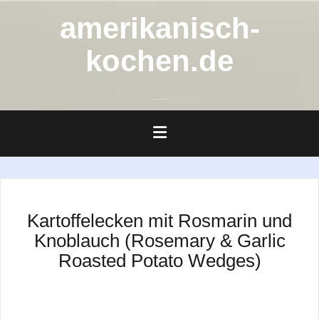
Zum
amerikanisch-
Inhalt
springen
kochen.de
Kartoffelecken mit Rosmarin und
Knoblauch (Rosemary & Garlic
Roasted Potato Wedges)