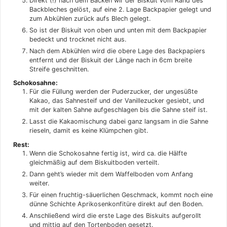
Direkt (!) nach dem Backen wir der Biskuit vom Rand des
Backbleches gelöst, auf eine 2. Lage Backpapier gelegt und
zum Abkühlen zurück aufs Blech gelegt.
So ist der Biskuit von oben und unten mit dem Backpapier
bedeckt und trocknet nicht aus.
Nach dem Abkühlen wird die obere Lage des Backpapiers
entfernt und der Biskuit der Länge nach in 6cm breite
Streife geschnitten.
Schokosahne:
Für die Füllung werden der Puderzucker, der ungesüßte
Kakao, das Sahnesteif und der Vanillezucker gesiebt, und
mit der kalten Sahne aufgeschlagen bis die Sahne steif ist.
Lasst die Kakaomischung dabei ganz langsam in die Sahne
rieseln, damit es keine Klümpchen gibt.
Rest:
Wenn die Schokosahne fertig ist, wird ca. die Hälfte
gleichmäßig auf dem Biskuitboden verteilt.
Dann geht’s wieder mit dem Waffelboden vom Anfang
weiter.
Für einen fruchtig-säuerlichen Geschmack, kommt noch eine
dünne Schichte Aprikosenkonfitüre direkt auf den Boden.
Anschließend wird die erste Lage des Biskuits aufgerollt
und mittig auf den Tortenboden gesetzt.