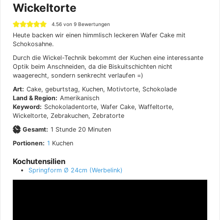
Wickeltorte
4.56
von
9
Bewertungen
Heute backen wir einen himmlisch leckeren Wafer Cake mit
Schokosahne.
Durch die Wickel-Technik bekommt der Kuchen eine interessante
Optik beim Anschneiden, da die Biskuitschichten nicht
waagerecht, sondern senkrecht verlaufen =)
Art:
Cake, geburtstag, Kuchen, Motivtorte, Schokolade
Land & Region:
Amerikanisch
Keyword:
Schokoladentorte, Wafer Cake, Waffeltorte,
Wickeltorte, Zebrakuchen, Zebratorte
Stunde
Minuten
Gesamt:
1
Stunde
20
Minuten
Portionen:
1
Kuchen
Kochutensilien
Springform Ø 24cm