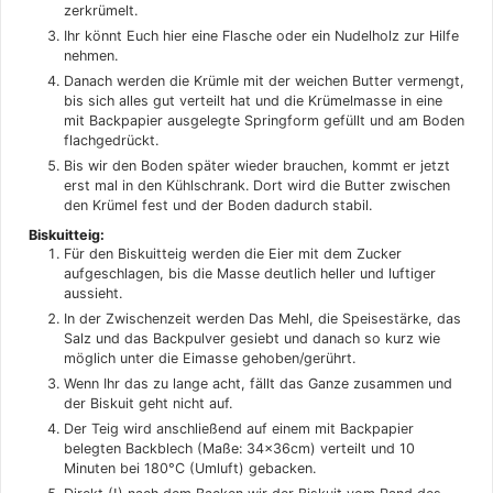
zerkrümelt.
Ihr könnt Euch hier eine Flasche oder ein Nudelholz zur Hilfe
nehmen.
Danach werden die Krümle mit der weichen Butter vermengt,
bis sich alles gut verteilt hat und die Krümelmasse in eine
mit Backpapier ausgelegte Springform gefüllt und am Boden
flachgedrückt.
Bis wir den Boden später wieder brauchen, kommt er jetzt
erst mal in den Kühlschrank. Dort wird die Butter zwischen
den Krümel fest und der Boden dadurch stabil.
Biskuitteig:
Für den Biskuitteig werden die Eier mit dem Zucker
aufgeschlagen, bis die Masse deutlich heller und luftiger
aussieht.
In der Zwischenzeit werden Das Mehl, die Speisestärke, das
Salz und das Backpulver gesiebt und danach so kurz wie
möglich unter die Eimasse gehoben/gerührt.
Wenn Ihr das zu lange acht, fällt das Ganze zusammen und
der Biskuit geht nicht auf.
Der Teig wird anschließend auf einem mit Backpapier
belegten Backblech (Maße: 34x36cm) verteilt und 10
Minuten bei 180°C (Umluft) gebacken.