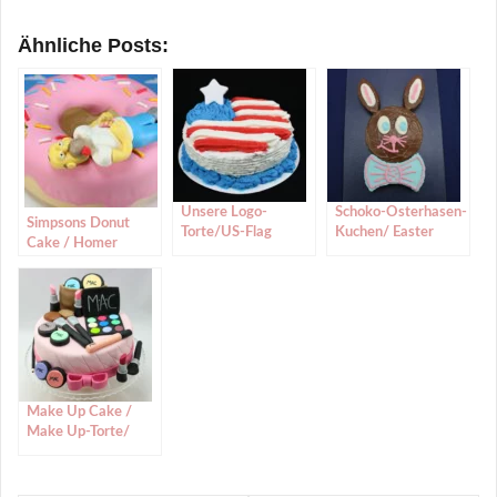
Ähnliche Posts:
Unsere Logo-
Schoko-Osterhasen-
Simpsons Donut
Torte/US-Flag
Kuchen/ Easter
Cake / Homer
Cake/Flaggen-
Bunny Chocolate
Simpson Kuchen
Torte/ USA Flaggen-
Cake
Kuchen
Make Up Cake /
Make Up-Torte/
Make Up-Kuchen
(how to make a
make up cake)