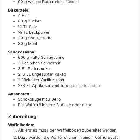
90
g
weiche Butter
nicht flüssig!
Biskuitteig:
4
Eier
80
g
Zucker
½
TL
Salz
½
TL
Backpulver
20
g
Speisestärke
80
g
Mehl
Schokosahne:
600
g
kalte Schlagsahne
3
Päckchen
Sahnesteif
3
EL
Puderzucker
2-3
EL
ungesüßter Kakao
1
Päckchen
Vanillezucker
2-3
EL
Aprikosenkonfitüre
oder jede andere
Ansonsten:
Schokokugeln zu Deko
Eis-Waffelröllchen z.B. diese oder diese
Zubereitung:
Waffelboden:
Als erstes muss der Waffelboden zubereitet werden.
Dazu werden die Waffelröllchen in einem Gefrierbeutel