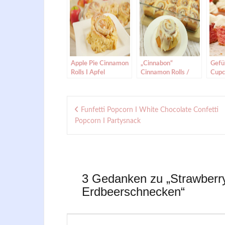
Apple Pie Cinnamon
„Cinnabon“
Gefü
Rolls I Apfel
Cinnamon Rolls /
Cupc
Zimtschnecken |
saftige
Stra
Cinnabon Rolls mit
Zimtschnecken mit
Cupc
Beitragsnavigation
Apfelfüllung
Frosting
Sahn
Funfetti Popcorn I White Chocolate Confetti
Popcorn I Partysnack
3 Gedanken zu „
Strawberry
Erdbeerschnecken
“