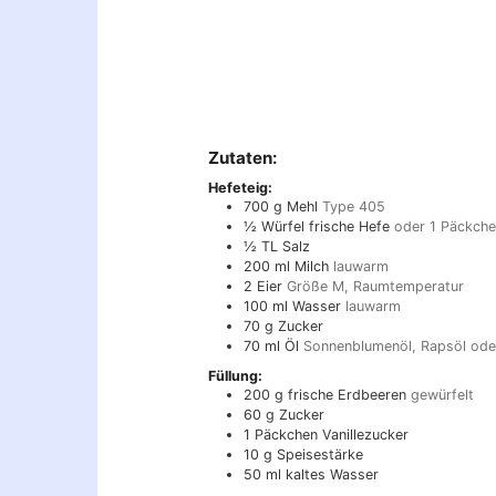
Zutaten:
Hefeteig:
700
g
Mehl
Type 405
½
Würfel frische Hefe
oder 1 Päckche
½
TL
Salz
200
ml
Milch
lauwarm
2
Eier
Größe M, Raumtemperatur
100
ml
Wasser
lauwarm
70
g
Zucker
70
ml
Öl
Sonnenblumenöl, Rapsöl ode
Füllung:
200
g
frische Erdbeeren
gewürfelt
60
g
Zucker
1
Päckchen
Vanillezucker
10
g
Speisestärke
50
ml
kaltes Wasser