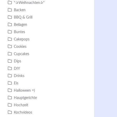
*✰Weihnachten✰*
Backen
BBQ & Grill
Beilagen
Buntes
Cakepops
Cookies
Cupcakes
Dips
DIY
Drinks
Eis
Halloween =)
Hauptgerichte
Hochzeit
Kochvideos