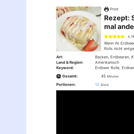
Print
Rezept: S
mal ande
4.7
Wenn ihr Erdbeer
Rolls nicht entg
Art:
Backen, Erdbeeren, 
Land & Region:
Amerikanisch
Keyword:
Erdbeer Rolle, Erdbe
Minuten
Gesamt:
45
Minuten
Portionen:
12
Stück