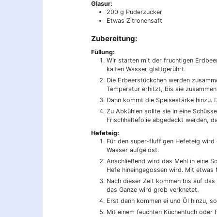
Glasur:
200
g
Puderzucker
Etwas Zitronensaft
Zubereitung:
Füllung:
Wir starten mit der fruchtigen Erdbee
kalten Wasser glattgerührt.
Die Erbeerstückchen werden zusamme
Temperatur erhitzt, bis sie zusammenf
Dann kommt die Speisestärke hinzu. Da
Zu Abkühlen sollte sie in eine Schüsse
Frischhaltefolie abgedeckt werden, dam
Hefeteig:
Für den super-fluffigen Hefeteig wi
Wasser aufgelöst.
Anschließend wird das Mehl in eine Sc
Hefe hineingegossen wird. Mit etwas 
Nach dieser Zeit kommen bis auf das Ö
das Ganze wird grob verknetet.
Erst dann kommen ei und Öl hinzu, so 
Mit einem feuchten Küchentuch oder Fr