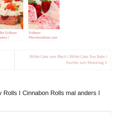
llte Erdbeer
Erdbeer-
akes |
Marshmallows zum
wberry
Valentinstag
akes | Erdbeer
|Strawberry
e Törtchen
Marshmallows
White Cake vom Blech I White Cake Tray Bake I
Kuchen zum Muttertag
 Rolls I Cinnabon Rolls mal anders I