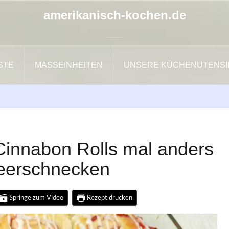
amerikanisch-kochen.de
ISTE
MASSEINHEITEN
UNSERE KÜCHENUTENSI
 Cinnabon Rolls mal anders
beerschnecken
Springe zum Video
Rezept drucken