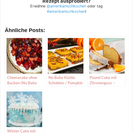
Rezept ausprobiert?
Erwähne
@amerikanischkochen
oder tag
#amerikanischkochen
!
Ähnliche Posts:
Cheesecake ohne
No Bake Kürbis
Pound Cake mit
Backen (No Bake
Schnitten / Pumpkin
Zitronenguss –
Cheesecake)
Pie Bars
Klassisches Rezept
Winter Cake mit