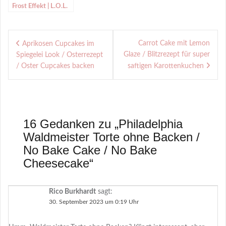
Frost Effekt | L.O.L.
Surprise Cake |
L.O.L. Winter Disco
Beitragsnavigation
Carrot Cake mit Lemon
Aprikosen Cupcakes im
Glaze / Blitzrezept für super
Spiegelei Look / Osterrezept
/ Oster Cupcakes backen
saftigen Karottenkuchen
16 Gedanken zu „
Philadelphia
Waldmeister Torte ohne Backen /
No Bake Cake / No Bake
Cheesecake
“
Rico Burkhardt
sagt:
30. September 2023 um 0:19 Uhr