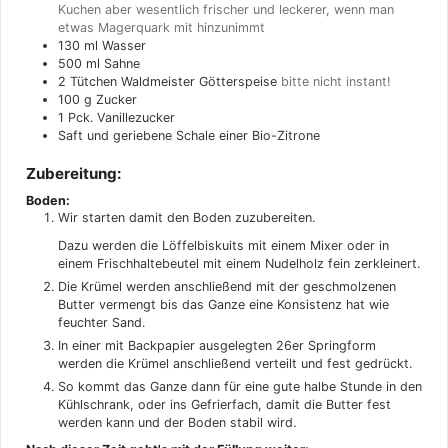
Kuchen aber wesentlich frischer und leckerer, wenn man
etwas Magerquark mit hinzunimmt
130
ml
Wasser
500
ml
Sahne
2
Tütchen Waldmeister Götterspeise
bitte nicht instant!
100
g
Zucker
1
Pck. Vanillezucker
Saft und geriebene Schale einer Bio-Zitrone
Zubereitung:
Boden:
Wir starten damit den Boden zuzubereiten.
Dazu werden die Löffelbiskuits mit einem Mixer oder in
einem Frischhaltebeutel mit einem Nudelholz fein zerkleinert.
Die Krümel werden anschließend mit der geschmolzenen
Butter vermengt bis das Ganze eine Konsistenz hat wie
feuchter Sand.
In einer mit Backpapier ausgelegten 26er Springform
werden die Krümel anschließend verteilt und fest gedrückt.
So kommt das Ganze dann für eine gute halbe Stunde in den
Kühlschrank, oder ins Gefrierfach, damit die Butter fest
werden kann und der Boden stabil wird.