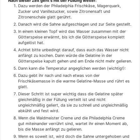
Nach dieser Zeit geht's mit der Füllung weiter:
Dazu werden der Philadelphia Frischkäse, Magerquark,
Zucker und Vanillezucker, sowie Zitronensaft und
Zitronenschale glatt gerührt.
Danach wird die Sahne aufgeschlagen und zur Seite gestellt.
In einem kleinen Topf wird das Wasser zusammen mit der
Götterspeise erwärmt, bis ich die Götterspeise komplett
aufgelöst hat.
Achtet bitte unbedingt darauf, dass euch das Wasser nicht
anfängt zu kochen. Dann würde die Gelatine in der
Götterspeise kaputt gehen und am Ende nicht mehr gelieren.
Dann kann die Temperatur angeglichen werden (wichtig!):
Dazu gebt ihr nach und nach etwas von der
Frischkäsemasse in die warme Gelatine-Masse und rührt es
glatt.
Dieser Schritt ist super wichtig dass die Gelatine später
gleichmäßig in der Füllung verteilt ist und nicht
ungleichmäßig geliert, da sie zu schnell und ungleichmäßig
abkühlt und fest wird.
Wenn die Waldmeister Creme und die Philadelphia Creme
gut miteinander verrührt sind, wartet ihr einen Moment ab,
bis die Masse anfängt zu gelieren.
Wenn es soweit ist, wird doch die Sahne untergehoben und