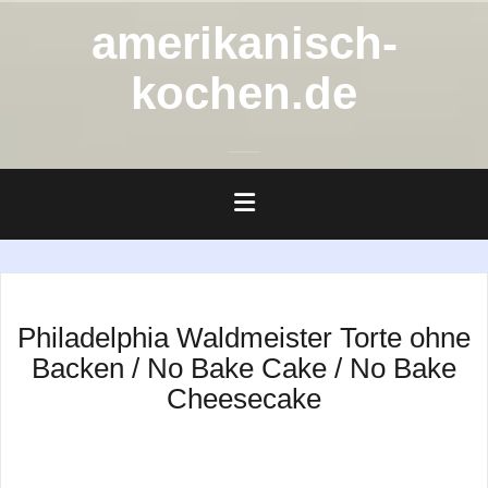
Zum
amerikanisch-
Inhalt
springen
kochen.de
Philadelphia Waldmeister Torte ohne
Backen / No Bake Cake / No Bake
Cheesecake