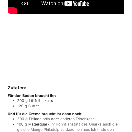
Zutaten:
Für den Boden braucht ihr:
200
g
Löffelbiskuits
120
g
Butter
Und für die Creme braucht ihr dann noch:
200
g
Philadelphia oder anderen Frischkäse
100
g
Magerquark
ihr könnt anstatt des Quarks auch die
gleiche Menge Philadelphia dazu nehmen. Ich finde den