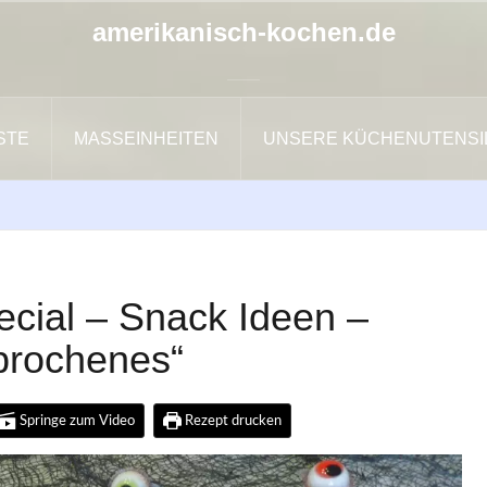
amerikanisch-kochen.de
ISTE
MASSEINHEITEN
UNSERE KÜCHENUTENSI
cial – Snack Ideen –
brochenes“
Springe zum Video
Rezept drucken