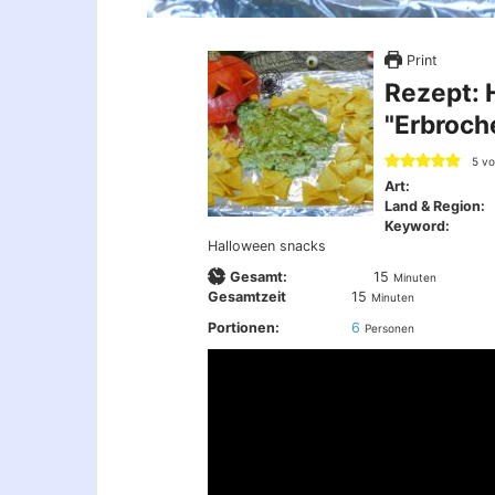
Print
Rezept: 
"Erbroch
5
v
Art:
Land & Region:
Keyword:
Halloween snacks
Minuten
Gesamt:
15
Minuten
Minuten
Gesamtzeit
15
Minuten
Portionen:
6
Personen