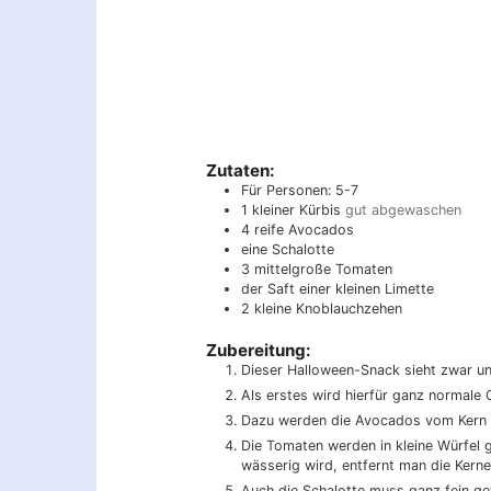
Zutaten:
Für Personen: 5-7
1
kleiner Kürbis
gut abgewaschen
4
reife Avocados
eine Schalotte
3
mittelgroße Tomaten
der Saft einer kleinen Limette
2
kleine Knoblauchzehen
Zubereitung:
Dieser Halloween-Snack sieht zwar u
Als erstes wird hierfür ganz normale 
Dazu werden die Avocados vom Kern be
Die Tomaten werden in kleine Würfel 
wässerig wird, entfernt man die Kerne
Auch die Schalotte muss ganz fein g