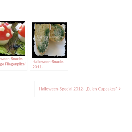
oween-Snacks –
Halloween-Snacks
ige Fliegenpilze“
2011-
„Schimmeliges Brot“
Halloween-Special 2012- „Eulen Cupcakes“