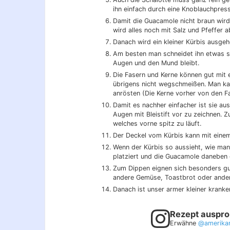
ihn einfach durch eine Knoblauchpress
Damit die Guacamole nicht braun wird
wird alles noch mit Salz und Pfeffer
Danach wird ein kleiner Kürbis ausgehö
Am besten man schneidet ihn etwas sc
Augen und den Mund bleibt.
Die Fasern und Kerne können gut mit e
übrigens nicht wegschmeißen. Man kan
anrösten (Die Kerne vorher von den Fa
Damit es nachher einfacher ist sie au
Augen mit Bleistift vor zu zeichnen.
welches vorne spitz zu läuft.
Der Deckel vom Kürbis kann mit einem
Wenn der Kürbis so aussieht, wie man 
platziert und die Guacamole daneben
Zum Dippen eignen sich besonders gut
andere Gemüse, Toastbrot oder ander
Danach ist unser armer kleiner kranke
Rezept auspro
Erwähne
@amerika