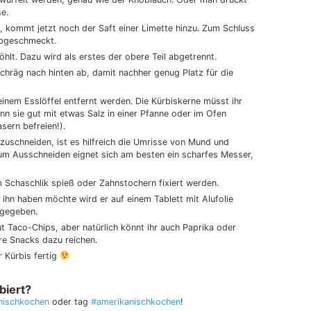
e.
, kommt jetzt noch der Saft einer Limette hinzu. Zum Schluss
 abgeschmeckt.
hlt. Dazu wird als erstes der obere Teil abgetrennt.
hräg nach hinten ab, damit nachher genug Platz für die
inem Esslöffel entfernt werden. Die Kürbiskerne müsst ihr
n sie gut mit etwas Salz in einer Pfanne oder im Ofen
sern befreien!).
szuschneiden, ist es hilfreich die Umrisse von Mund und
 Zum Ausschneiden eignet sich am besten ein scharfes Messer,
 Schaschlik spieß oder Zahnstochern fixiert werden.
ihn haben möchte wird er auf einem Tablett mit Alufolie
 gegeben.
 Taco-Chips, aber natürlich könnt ihr auch Paprika oder
e Snacks dazu reichen.
r Kürbis fertig
biert?
nischkochen
oder tag
#amerikanischkochen
!