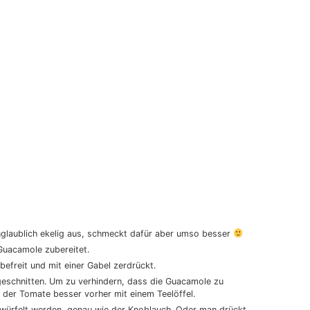
nglaublich ekelig aus, schmeckt dafür aber umso besser
Guacamole zubereitet.
freit und mit einer Gabel zerdrückt.
geschnitten. Um zu verhindern, dass die Guacamole zu
 der Tomate besser vorher mit einem Teelöffel.
ewürfelt werden, genau wie der Knoblauch. Oder man drückt