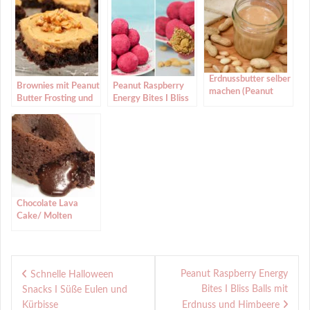
Erdnussbutter selber
Brownies mit Peanut
Peanut Raspberry
machen (Peanut
Butter Frosting und
Energy Bites I Bliss
Butter)
Erdnuss Caramel
Balls mit Erdnuss
und Himbeere
Chocolate Lava
Cake/ Molten
Chocolate Cake
(Schokokuchen mit
flüssigem Kern)
Peanut Raspberry Energy
Schnelle Halloween
Bites I Bliss Balls mit
Snacks I Süße Eulen und
Kürbisse
Erdnuss und Himbeere