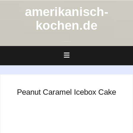
Zum
amerikanisch-
Inhalt
springen
kochen.de
Beitragsnavigation
Peanut Caramel Icebox Cake