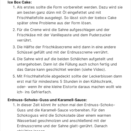
Ice Box Cake:
Als erstes sollte die Form vorbereitet werden. Dazu wird sie
am besten ganz dünn mit Öl eingefettet und mit
Frischhaltefolie ausgelegt. So lässt sich der Icebox Cake
später ohne Probleme aus der Form lösen.
Für die Creme wird die Sahne aufgeschlagen und der
Frischkäse mit der Vanillepaste und dem Puderzucker
verrührt.
Die Hälfte der Frischkäsecreme wird dann in eine andere
Schüssel gefüllt und mit der Erdnusscreme verrührt.
Die Sahne wird auf die beiden Schälchen aufgeteilt und
untergehoben. Dann ist die Füllung auch schon fertig und
das Ganze kann geschichtet werden (siehe Video).
Mit Frischhaltefolie abgedeckt sollte der Leckerbissen dann
erst mal für mindestens 5 Stunden in den Kühlschrank,
oder- wenn ihr eine kleine Eistorte daraus machen wollt wie
ich- ins Gefrierfach.
Erdnuss-Schoko-Guss und Karamell-Sauce:
In dieser Zeit könnt ihr schon mal den Erdnuss-Schoko-
Guss und die Karamell-Sauce vorbereiten. Für den
Schokoguss wird die Schokolade über einem warmen
Wasserbad geschmolzen und anschließend mit der
Erdnusscreme und der Sahne glatt-gerührt. Danach