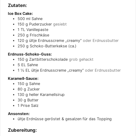
Zutaten:
Ice Box Cake:
500
ml
Sahne
150
g
Puderzucker
gesiebt
1
TL
Vanillepaste
250
g
Frischkäse
120
g
ültje Erdnusscreme „creamy“
oder Erdnussbutter
250
g
Schoko-Butterkekse (ca.)
Erdnuss-Schoko-Guss:
150
g
Zartbitterschokolade
grob gehackt
5
EL
Sahne
1 ½
EL
ültje Erdnusscreme „creamy“
oder Erdnussbutter
Karamell-Sauce:
150
g
Sahne
80
g
Zucker
130
g
heller Karamellsirup
30
g
Butter
1
Prise
Salz
Ansonsten:
ültje Erdnüsse geröstet & gesalzen für das Topping
Zubereitung: