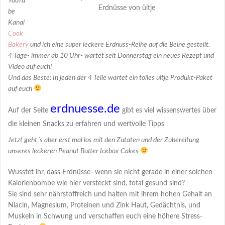
YouTu
Erdnüsse von ültje
be
Kanal
Cook
Bakery
und ich eine super leckere Erdnuss-Reihe auf die Beine gestellt.
4 Tage- immer ab 10 Uhr- wartet seit Donnerstag ein neues Rezept und
Video auf euch!
Und das Beste: In jeden der 4 Teile wartet ein tolles ültje Produkt-Paket
auf euch
erdnuesse.de
Auf der Seite
gibt es viel wissenswertes über
die kleinen Snacks zu erfahren und wertvolle Tipps
Jetzt geht´s aber erst mal los mit den Zutaten und der Zubereitung
unseres leckeren Peanut Butter Icebox Cakes
Wusstet ihr, dass Erdnüsse- wenn sie nicht gerade in einer solchen
Kalorienbombe wie hier versteckt sind, total gesund sind?
Sie sind sehr nährstoffreich und halten mit ihrem hohen Gehalt an
Niacin, Magnesium, Proteinen und Zink Haut, Gedächtnis, und
Muskeln in Schwung und verschaffen euch eine höhere Stress-