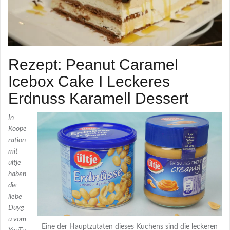
Rezept: Peanut Caramel
Icebox Cake I Leckeres
Erdnuss Karamell Dessert
In
Koope
ration
mit
ültje
haben
die
liebe
Duyg
u vom
Eine der Hauptzutaten dieses Kuchens sind die leckeren