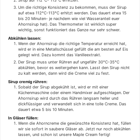
Sirup auf 112°C- 113°C erhitzen:
Um die richtige Konsistenz zu bekommen, muss der Sirup
auf etwa 112°C-113°C erhitzt werden. Das dauert etwa 15
bis 20 Minuten- je nachdem wie viel Wasseranteil euer
Ahornsirup hat). Das Thermometer ist wirklich super
wichtig, sonst funktioniert das Ganze nur sehr schwer.
Abkühlen lassen:
Wenn der Ahornsirup die richtige Temperatur erreicht hat,
wird er in eine Metallschüssel gefüllt die am besten auf Eis
gelegt wird. Dazu kommt das Vanilleextrakt.
Der Sirup muss unter Rühren auf ungefähr 30°C-35°C
abkühlen, bevor es weitergehen kann. Lasst den Sirup nicht
zu kalt werden, dann wird die Creme viel zu fest.
Sirup cremig rühren:
Sobald der Sirup abgekühlt ist, wird er mit einer
Küchenmaschine oder einem Handmixer aufgeschlagen. Der
Ahornsirup wird durch das Rühren langsam heller und
dickflüssiger und verwandelt sich in eine tolle Creme. Das
dauert etwa 5 bis 10 Minuten.
In Gläser füllen:
Wenn die Ahorncreme die gewünschte Konsistenz hat, füllen
wir sie sofort in saubere Gläser ab. Jetzt nur noch abkühlen
lassen, und schon ist unsere Maple Cream fertig!