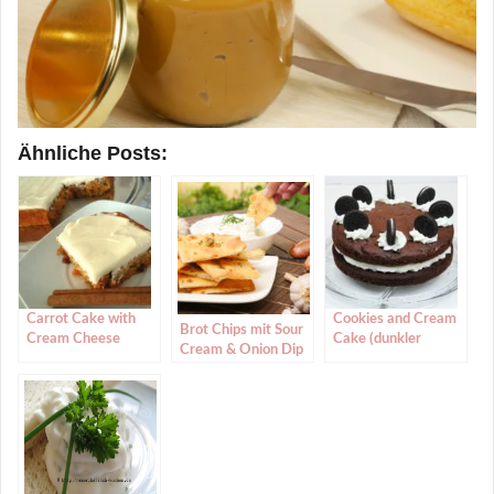
Ähnliche Posts:
Carrot Cake with
Cookies and Cream
Brot Chips mit Sour
Cream Cheese
Cake (dunkler
Cream & Onion Dip
Frosting
Schokoladenkuchen
(Möhrenkuchen mit
mit Vanillefüllung)
Frischkäse-Creme)