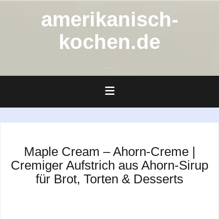
Zum
amerikanisch-
Inhalt
springen
kochen.de
Maple Cream – Ahorn-Creme |
Cremiger Aufstrich aus Ahorn-Sirup
für Brot, Torten & Desserts