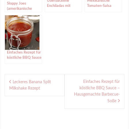
Überbackene
Mexikanische
Sloppy Joes
Enchiladas mit
Tomaten-Salsa
(amerikanische
Hackfleisch-Mais
Hackfleisch-Burger)
Füllung
Einfaches Rezept für
köstliche BBQ Sauce
– Hausgemachte
Barbecue-Soße
Beitragsnavigation
Einfaches Rezept für
Leckeres Banana Split
köstliche BBQ Sauce –
Milkshake Rezept
Hausgemachte Barbecue-
Soße