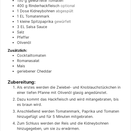
150
g
gewürfelte Tomaten
400
g
Rinderhackfleisch
optional
1
Dose Kidneybohnen
abgespült
1
EL
Tomatenmark
1
kleine Spitzpaprika
gewürfelt
3
EL
Salsa Sauce
Salz
Pfeffer
Olivenöl
Zusätzlich:
Cocktailtomaten
Romanasalat
Mais
geriebener Cheddar
Zubereitung:
Als erstes werden die Zwiebel- und Knoblauchstückchen in
einer tiefen Pfanne mit Olivenöl glasig angedünstet.
Dazu kommt das Hackfleisch und wird mitangebraten, bis
es braun wird.
Anschließend werden Tomatenmark, Paprika und Tomaten
hinzugefügt und für 5 Minuten mitgebraten.
Zum Schluss werden der Reis und die Kidneybohnen
hinzugegeben, um sie zu erwärmen.