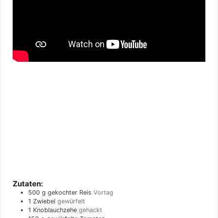
Zutaten:
500
g
gekochter Reis
Vortag
1
Zwiebel
gewürfelt
1
Knoblauchzehe
gehackt