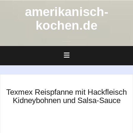
Zum
amerikanisch-
Inhalt
springen
kochen.de
Texmex Reispfanne mit Hackfleisch
Kidneybohnen und Salsa-Sauce