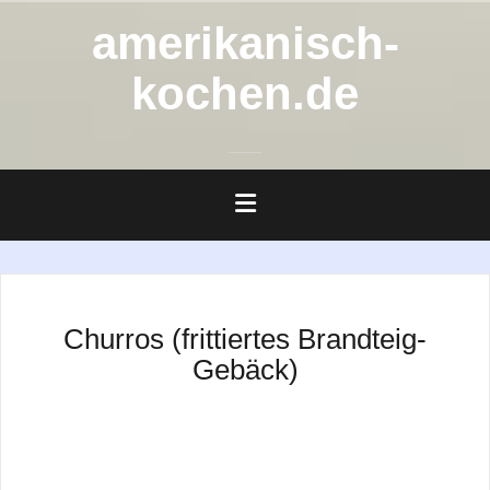
Zum
amerikanisch-
Inhalt
springen
kochen.de
Churros (frittiertes Brandteig-
Gebäck)