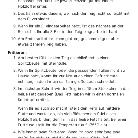
Schüssel und rührt sie jeweils einzeln gut mit einem
Holzlöffel unter.
Das kann etwas dauern, weil sich der Teig nicht so leicht mit
dem Ei verbindet.
Wenn ihr ein Ei eingearbeitet habt, ist das nächste an der
Reihe, bis Ihr alle 3 Eier in den Teig eingearbeitet habt.
Am Ende solltet Ihr einen glatten, geschmeidigen, aber
etwas zäheren Teig haben.
Frittieren:
Am besten füllt Ihr den Teig anschließend in einen
Spritzbeutel mit Sterntülle.
Wenn Ihr Spritzbeutel oder die passsenden Tüllen nicht zu
Hause habt, könnt Ihr zur Not auch einen Gefrierbeutel
nehmen, in den Ihr ein ca. 1cm große Loch schneidet.
Im nächsten Schritt wir der Teig in ca.15cm Stückchen in das
heiße Fett gegeben (Das Fett haben wir in einen normalen
Kochtopf erhitzt.
Wenn Ihr es auch so macht, stellt den Herd auf mittlere
Stufe und wartet ab, bis sich Bläschen am Stiel eines
Holzlöffels bilden, den Ihr in das heiße Fett haltet. Bei einer
Fritteuse stellt ihr die Temperatur auf 175°C ein).
Wie immer beim Frittieren: Wenn Ihr noch sehr jung seid
und/oder nicht so viel Erfahrung in der Küche habt,