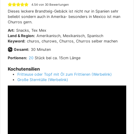
4.54
von
30
Bewertungen
Dieses leckere Brandteig-Gebäck ist nicht nur in Spanien sehr
beliebt sondern auch in Amerika- besonders in Mexico ist man
Churros gern.
Art:
Snacks, Tex Mex
Land & Region:
Amerikanisch, Mexikanisch, Spanisch
Keyword:
churos, churows, Churros, Churros selber machen
Minuten
Gesamt:
30
Minuten
Portionen:
20
Stück bei ca. 15cm Länge
Kochutensilien
Fritteuse oder Topf mit Öl zum Frittieren
Große Sterntülle