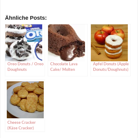
Ähnliche Posts:
Oreo Donuts / Oreo
Chocolate Lava
Apfel Donuts (Apple
Doughnuts
Cake/ Molten
Donuts/Doughnuts)
Chocolate Cake
(Schokokuchen mit
flüssigem Kern)
Cheese Cracker
(Käse Cracker)