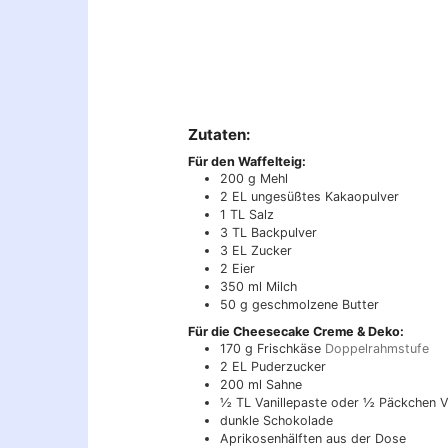
Zutaten:
Für den Waffelteig:
200
g
Mehl
2
EL
ungesüßtes Kakaopulver
1
TL
Salz
3
TL
Backpulver
3
EL
Zucker
2
Eier
350
ml
Milch
50
g
geschmolzene Butter
Für die Cheesecake Creme & Deko:
170
g
Frischkäse
Doppelrahmstufe
2
EL
Puderzucker
200
ml
Sahne
½
TL
Vanillepaste oder ½ Päckchen V
dunkle Schokolade
Aprikosenhälften aus der Dose