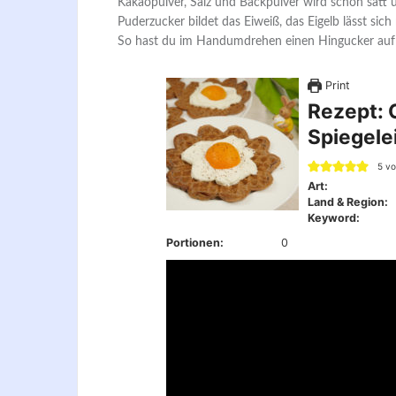
Kakaopulver, Salz und Backpulver wird schön satt
Puderzucker bildet das Eiweiß, das Eigelb lässt si
So hast du im Handumdrehen einen Hingucker auf d
Print
Rezept: 
Spiegele
5
v
Art:
Land & Region:
Keyword:
Portionen:
0