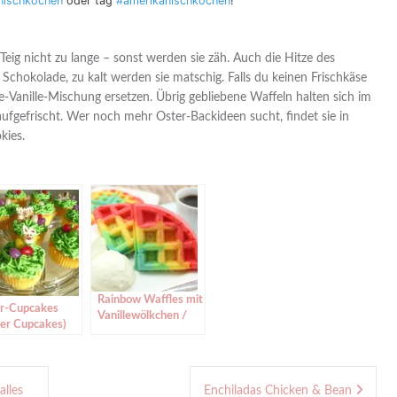
nischkochen
oder tag
#amerikanischkochen
!
 Teig nicht zu lange – sonst werden sie zäh. Auch die Hitze des
e Schokolade, zu kalt werden sie matschig. Falls du keinen Frischkäse
Vanille-Mischung ersetzen. Übrig gebliebene Waffeln halten sich im
ufgefrischt. Wer noch mehr Oster-Backideen sucht, findet sie in
kies.
Rainbow Waffles mit
r-Cupcakes
Vanillewölkchen /
ter Cupcakes)
Regenbogen-
Waffeln
alles
Enchiladas Chicken & Bean