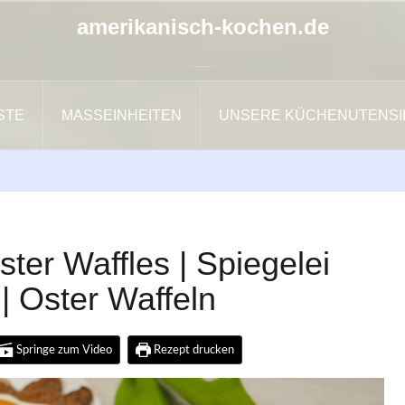
amerikanisch-kochen.de
ISTE
MASSEINHEITEN
UNSERE KÜCHENUTENSI
er Waffles | Spiegelei
| Oster Waffeln
Springe zum Video
Rezept drucken