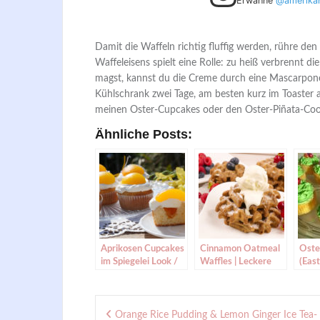
Erwähne
@amerika
Damit die Waffeln richtig fluffig werden, rühre den
Waffeleisens spielt eine Rolle: zu heiß verbrennt di
magst, kannst du die Creme durch eine Mascarpone-
Kühlschrank zwei Tage, am besten kurz im Toaster a
meinen Oster-Cupcakes oder den Oster-Piñata-Coo
Ähnliche Posts:
Aprikosen Cupcakes
Cinnamon Oatmeal
Oste
im Spiegelei Look /
Waffles | Leckere
(Eas
Osterrezept / Oster
Zimt Waffeln backen
Cupcakes backen
Beitragsnavigation
Orange Rice Pudding & Lemon Ginger Ice Tea- 