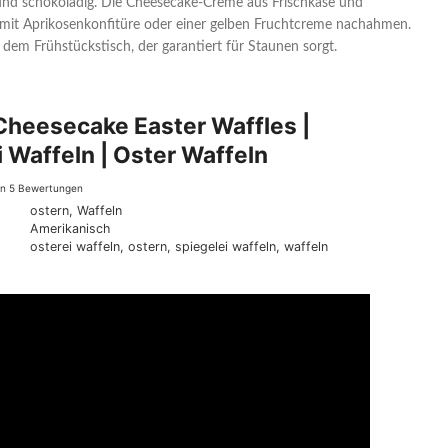
 und schokoladig. Die Cheesecake-Creme aus Frischkäse und
ch mit Aprikosenkonfitüre oder einer gelben Fruchtcreme nachahmen.
em Frühstückstisch, der garantiert für Staunen sorgt.
Cheesecake Easter Waffles |
i Waffeln | Oster Waffeln
on
5
Bewertungen
ostern, Waffeln
Amerikanisch
osterei waffeln, ostern, spiegelei waffeln, waffeln