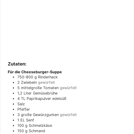
Zutaten:
Für die Cheeseburger-Suppe
750-800
g
Rinderhack
2
Zwiebeln
gewürfelt
5
mittelgroße
Tomaten
gewürfelt
1,2
Liter
Gemüsebrühe
4
TL
Paprikapulver edelsüß
Salz
Pfeffer
3
große
Gewürzgurken
gewürfelt
1
EL
Senf
100
g
Schmelzkäse
150
g
Schmand