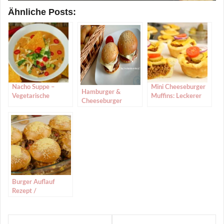
Ähnliche Posts:
Nacho Suppe –
Mini Cheeseburger
Hamburger &
Vegetarische
Muffins: Leckerer
Cheeseburger
Tortilla-Suppe
Snack | Einfaches
Rezept
Burger Auflauf
Rezept /
Cheeseburger
Auflauf /
Beitragsnavigation
Cheeseburger