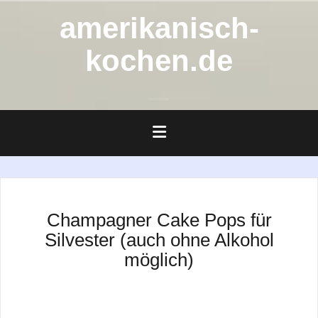
Zum
amerikanisch-
Inhalt
springen
kochen.de
Champagner Cake Pops für
Silvester (auch ohne Alkohol
möglich)