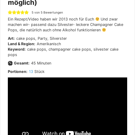
möglich)
5
von
5
Bewertungen
Ein Rezept/Video haben wir 2013 noch für Euch
Und zwar
machen wir- passend dazu Silvester- leckere Champagner Cake
Pops, die natürlich auch ohne Alkohol funktionieren
Art:
cake pops, Party, Silverster
Land & Region:
Amerikanisch
Keyword:
cake pops, champagner cake pops, silvester cake
pops
Minuten
Gesamt:
45
Minuten
Portionen:
13
Stück