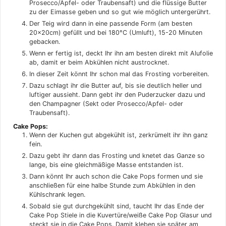
Prosecco/Apfel- oder Traubensaft) und die flüssige Butter
zu der Eimasse geben und so gut wie möglich untergerührt.
Der Teig wird dann in eine passende Form (am besten
20x20cm) gefüllt und bei 180°C (Umluft), 15-20 Minuten
gebacken.
Wenn er fertig ist, deckt Ihr ihn am besten direkt mit Alufolie
ab, damit er beim Abkühlen nicht austrocknet.
In dieser Zeit könnt Ihr schon mal das Frosting vorbereiten.
Dazu schlagt ihr die Butter auf, bis sie deutlich heller und
luftiger aussieht. Dann gebt ihr den Puderzucker dazu und
den Champagner (Sekt oder Prosecco/Apfel- oder
Traubensaft).
Cake Pops:
Wenn der Kuchen gut abgekühlt ist, zerkrümelt ihr ihn ganz
fein.
Dazu gebt ihr dann das Frosting und knetet das Ganze so
lange, bis eine gleichmäßige Masse entstanden ist.
Dann könnt Ihr auch schon die Cake Pops formen und sie
anschließen für eine halbe Stunde zum Abkühlen in den
Kühlschrank legen.
Sobald sie gut durchgekühlt sind, taucht Ihr das Ende der
Cake Pop Stiele in die Kuvertüre/weiße Cake Pop Glasur und
steckt sie in die Cake Pops. Damit kleben sie später am