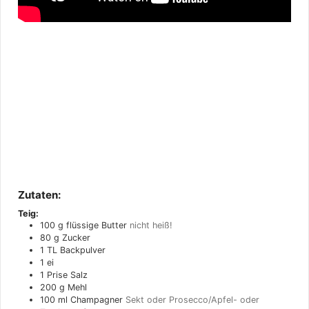
Zutaten:
Teig:
100
g
flüssige Butter
nicht heiß!
80
g
Zucker
1
TL
Backpulver
1
ei
1
Prise
Salz
200
g
Mehl
100
ml
Champagner
Sekt oder Prosecco/Apfel- oder