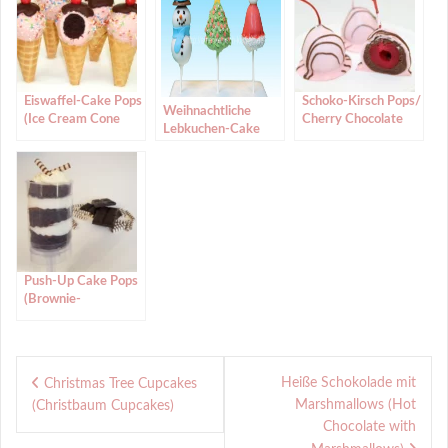
Eiswaffel-Cake Pops
Schoko-Kirsch Pops/
Weihnachtliche
(Ice Cream Cone
Cherry Chocolate
Lebkuchen-Cake
Cake Pops)
Pops (für den
Pops
Valentinstag)
Push-Up Cake Pops
(Brownie-
Cheesecake-
Variante)
Beitragsnavigation
Heiße Schokolade mit
Christmas Tree Cupcakes
Marshmallows (Hot
(Christbaum Cupcakes)
Chocolate with