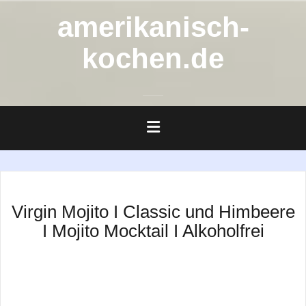
Zum
amerikanisch-
Inhalt
springen
kochen.de
Virgin Mojito I Classic und Himbeere
I Mojito Mocktail I Alkoholfrei