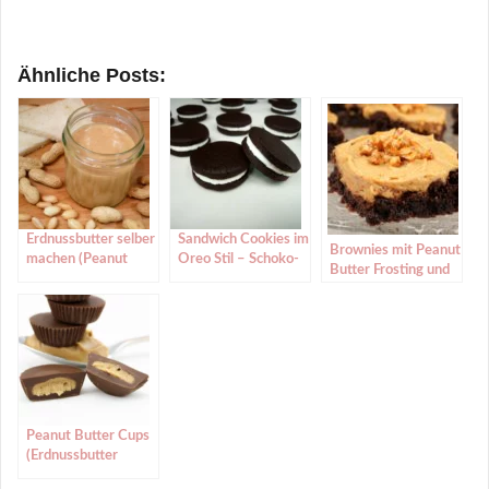
Ähnliche Posts:
Erdnussbutter selber
Sandwich Cookies im
Brownies mit Peanut
machen (Peanut
Oreo Stil – Schoko-
Butter Frosting und
Butter)
Vanille-Doppelkekse
Erdnuss Caramel
Peanut Butter Cups
(Erdnussbutter
Pralinen)