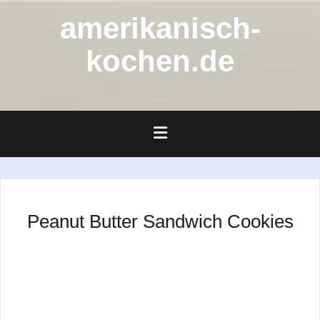
Zum
amerikanisch-
Inhalt
springen
kochen.de
Peanut Butter Sandwich Cookies