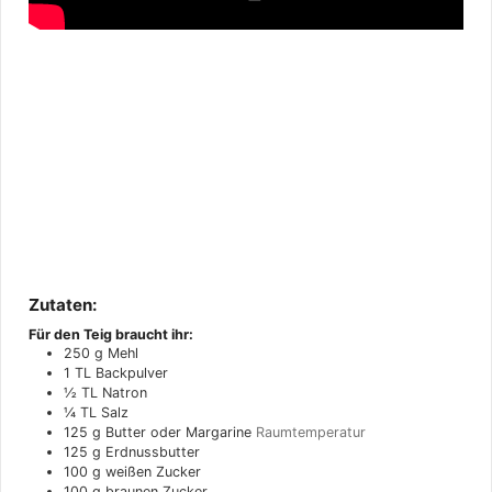
Zutaten:
Für den Teig braucht ihr:
250
g
Mehl
1
TL
Backpulver
½
TL
Natron
¼
TL
Salz
125
g
Butter oder Margarine
Raumtemperatur
125
g
Erdnussbutter
100
g
weißen Zucker
100
g
braunen Zucker