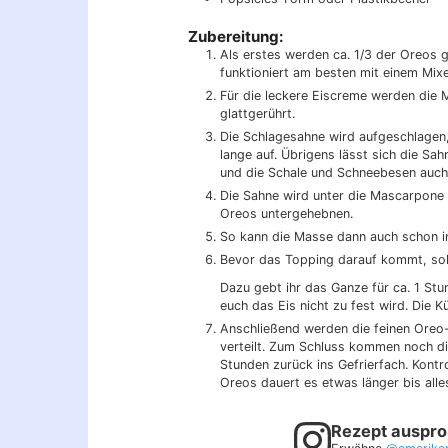
Zubereitung:
Als erstes werden ca. 1/3 der Oreos g
funktioniert am besten mit einem Mixe
Für die leckere Eiscreme werden die 
glattgerührt.
Die Schlagesahne wird aufgeschlagen, b
lange auf. Übrigens lässt sich die Sah
und die Schale und Schneebesen auch
Die Sahne wird unter die Mascarpon
Oreos untergehebnen.
So kann die Masse dann auch schon in
Bevor das Topping darauf kommt, soll
Dazu gebt ihr das Ganze für ca. 1 Stun
euch das Eis nicht zu fest wird. Die Kü
Anschließend werden die feinen Oreo
verteilt. Zum Schluss kommen noch die
Stunden zurück ins Gefrierfach. Kontr
Oreos dauert es etwas länger bis alles
Rezept auspro