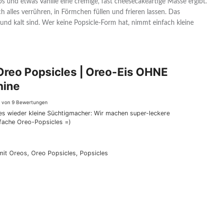
 und etwas Vanille eine cremige, fast cheesecakeartige Masse ergibt.
ch alles verrühren, in Förmchen füllen und frieren lassen. Das
t und kalt sind. Wer keine Popsicle-Form hat, nimmt einfach kleine
Oreo Popsicles | Oreo-Eis OHNE
hine
9
von
9
Bewertungen
es wieder kleine Süchtigmacher: Wir machen super-leckere
nfache Oreo-Popsicles =)
s mit Oreos, Oreo Popsicles, Popsicles