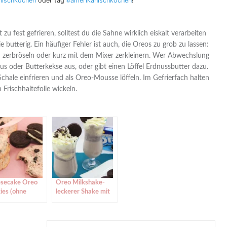
nischkochen
oder tag
#amerikanischkochen
!
u fest gefrieren, solltest du die Sahne wirklich eiskalt verarbeiten
 butterig. Ein häufiger Fehler ist auch, die Oreos zu grob zu lassen:
in zerbröseln oder kurz mit dem Mixer zerkleinern. Wer Abwechslung
s oder Butterkekse aus, oder gibt einen Löffel Erdnussbutter dazu.
chale einfrieren und als Oreo-Mousse löffeln. Im Gefrierfach halten
Frischhaltefolie wickeln.
secake Oreo
Oreo Milkshake-
ies (ohne
leckerer Shake mit
be von Ei &
Oreos & Eiscreme
pulver)