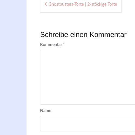
Beitragsnavigation
Ghostbusters-Torte | 2-stöckige Torte
Schreibe einen Kommentar
Kommentar
*
Name