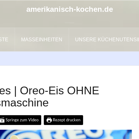
amerikanisch-kochen.de
ISTE
MASSEINHEITEN
UNSERE KÜCHENUTENSI
les | Oreo-Eis OHNE
smaschine
Springe zum Video
Rezept drucken