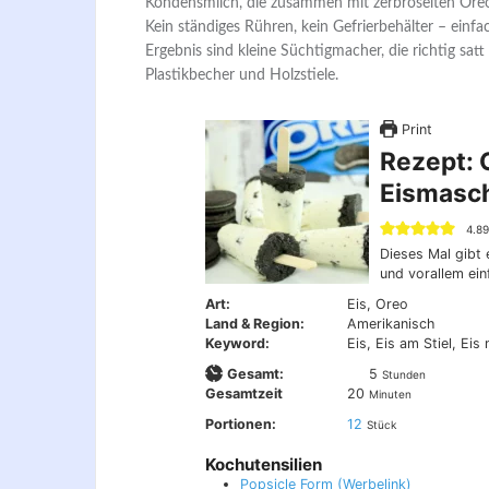
Kondensmilch, die zusammen mit zerbröselten Oreos
Kein ständiges Rühren, kein Gefrierbehälter – einfa
Ergebnis sind kleine Süchtigmacher, die richtig sat
Plastikbecher und Holzstiele.
Print
Rezept: 
Eismasc
4.8
Dieses Mal gibt 
und vorallem ei
Art:
Eis, Oreo
Land & Region:
Amerikanisch
Keyword:
Eis, Eis am Stiel, Ei
Stunden
Gesamt:
5
Stunden
Minuten
Gesamtzeit
20
Minuten
Portionen:
12
Stück
Kochutensilien
Popsicle Form