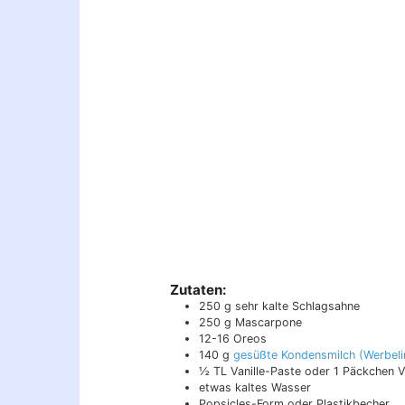
Zutaten:
250
g
sehr kalte Schlagsahne
250
g
Mascarpone
12-16
Oreos
140
g
gesüßte Kondensmilch
½
TL
Vanille-Paste oder 1 Päckchen V
etwas kaltes Wasser
Popsicles-Form oder Plastikbecher