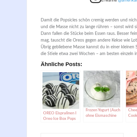
Erwähne
@amerika
Damit die Popsicles schön cremig werden und nicht z
und die Masse nicht zu lange rühren – sonst wird sie
Dann fallen die Stücke beim Essen raus. Besser fe
mag, tauscht die Oreos gegen andere Kekse wie Lotu
Übrig gebliebene Masse kannst du in einer kleinen S
die Stiele etwa zwei Wochen – am besten einzeln in 
Ähnliche Posts:
Frozen Yogurt (Auch
Chee
OREO Eispralinen I
ohne Eismaschine
Cook
Oreo Ice Box Pops
möglich)
Zuga
Back