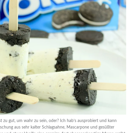
st zu gut, um wahr zu sein, oder? Ich hab’s ausprobiert und kann
e Mischung aus sehr kalter Schlagsahne, Mascarpone und gesüßter