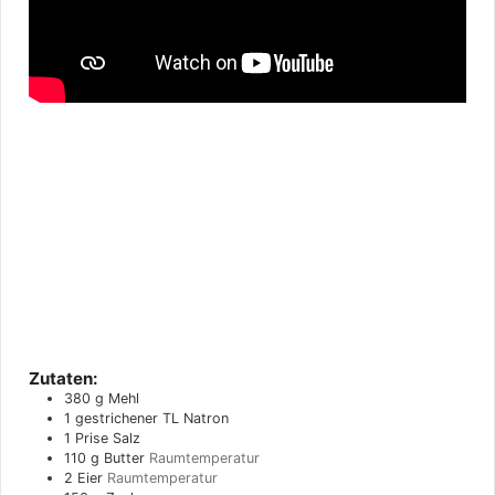
Zutaten:
380
g
Mehl
1
gestrichener TL Natron
1
Prise
Salz
110
g
Butter
Raumtemperatur
2
Eier
Raumtemperatur