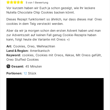
5
von 1 Bewertung
Vor kurzem haben wir Euch ja schon gezeigt, wie Ihr leckere
Nutella Chocolate Chip Cookies backen könnt.
Dieses Rezept funktioniert so ähnlich, nur dass dieses mal Oreo
cookies in dem Teig versteckt werden.
Aber da wir ja morgen schon den ersten Advent haben und man
zur Adventszeit auf keinen Fall genug Cookie-Rezepte haben
kann, folgt heute die Variante mit Oreos =)
Art:
Cookies, Oreo, Weihnachten
Land & Region:
Amerikanisch
Keyword:
cookies, Cookies mit Oreos, Kekse, Mit Oreos gefüllt,
Oreo Stuffed Cookies
Minuten
Gesamt:
45
Minuten
Portionen:
12
Stück