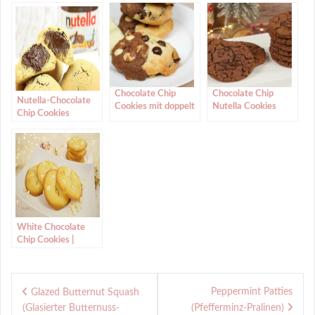
Chocolate Chip
Chocolate Chip
Nutella-Chocolate
Cookies mit doppelt
Nutella Cookies
Chip Cookies
Schokolade/Double
Chocolate Chip
Cookies
White Chocolate
Chip Cookies |
Weihnachtskekse
mit weißen
Beitragsnavigation
Schokotropfen
Peppermint Patties
Glazed Butternut Squash
(Glasierter Butternuss-
(Pfefferminz-Pralinen)