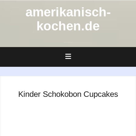
Zum
amerikanisch-
Inhalt
springen
kochen.de
Kinder Schokobon Cupcakes