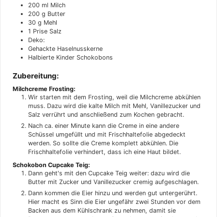
200
ml
Milch
200
g
Butter
30
g
Mehl
1
Prise
Salz
Deko:
Gehackte Haselnusskerne
Halbierte Kinder Schokobons
Zubereitung:
Milchcreme Frosting:
Wir starten mit dem Frosting, weil die Milchcreme abkühlen
muss. Dazu wird die kalte Milch mit Mehl, Vanillezucker und
Salz verrührt und anschließend zum Kochen gebracht.
Nach ca. einer Minute kann die Creme in eine andere
Schüssel umgefüllt und mit Frischhaltefolie abgedeckt
werden. So sollte die Creme komplett abkühlen. Die
Frischhaltefolie verhindert, dass ich eine Haut bildet.
Schokobon Cupcake Teig:
Dann geht's mit den Cupcake Teig weiter: dazu wird die
Butter mit Zucker und Vanillezucker cremig aufgeschlagen.
Dann kommen die Eier hinzu und werden gut untergerührt.
Hier macht es Sinn die Eier ungefähr zwei Stunden vor dem
Backen aus dem Kühlschrank zu nehmen, damit sie