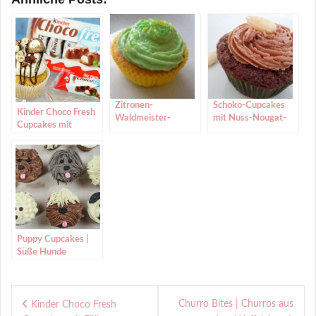
Zitronen-
Schoko-Cupcakes
Kinder Choco Fresh
Waldmeister-
mit Nuss-Nougat-
Cupcakes mit
Cupcakes (Lemon-
Creme
Füllung
Woodruff-Cupcakes)
Puppy Cupcakes |
Süße Hunde
Cupcakes zum
Filmstart von ISLE
Beitragsnavigation
OF DOGS- ATARIS
REISE
Churro Bites | Churros aus
Kinder Choco Fresh