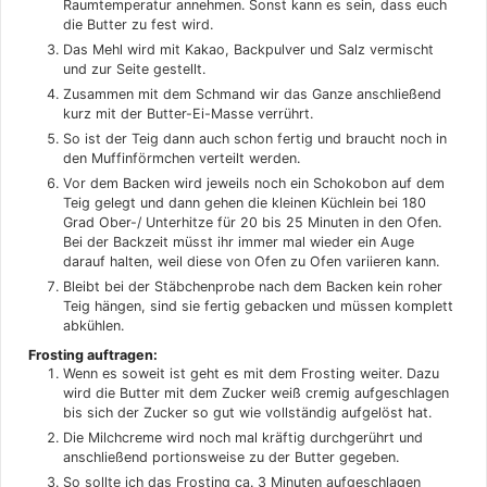
Raumtemperatur annehmen. Sonst kann es sein, dass euch
die Butter zu fest wird.
Das Mehl wird mit Kakao, Backpulver und Salz vermischt
und zur Seite gestellt.
Zusammen mit dem Schmand wir das Ganze anschließend
kurz mit der Butter-Ei-Masse verrührt.
So ist der Teig dann auch schon fertig und braucht noch in
den Muffinförmchen verteilt werden.
Vor dem Backen wird jeweils noch ein Schokobon auf dem
Teig gelegt und dann gehen die kleinen Küchlein bei 180
Grad Ober-/ Unterhitze für 20 bis 25 Minuten in den Ofen.
Bei der Backzeit müsst ihr immer mal wieder ein Auge
darauf halten, weil diese von Ofen zu Ofen variieren kann.
Bleibt bei der Stäbchenprobe nach dem Backen kein roher
Teig hängen, sind sie fertig gebacken und müssen komplett
abkühlen.
Frosting auftragen:
Wenn es soweit ist geht es mit dem Frosting weiter. Dazu
wird die Butter mit dem Zucker weiß cremig aufgeschlagen
bis sich der Zucker so gut wie vollständig aufgelöst hat.
Die Milchcreme wird noch mal kräftig durchgerührt und
anschließend portionsweise zu der Butter gegeben.
So sollte ich das Frosting ca. 3 Minuten aufgeschlagen