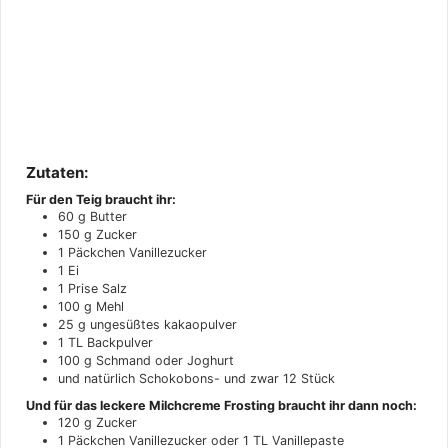
Zutaten:
Für den Teig braucht ihr:
60
g
Butter
150
g
Zucker
1
Päckchen
Vanillezucker
1
Ei
1
Prise
Salz
100
g
Mehl
25
g
ungesüßtes kakaopulver
1
TL
Backpulver
100
g
Schmand oder Joghurt
und natürlich Schokobons- und zwar 12 Stück
Und für das leckere Milchcreme Frosting braucht ihr dann noch:
120
g
Zucker
1
Päckchen
Vanillezucker oder 1 TL Vanillepaste