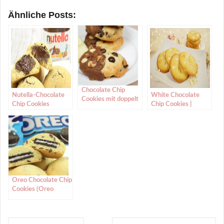
Ähnliche Posts:
Chocolate Chip
Nutella-Chocolate
White Chocolate
Cookies mit doppelt
Chip Cookies
Chip Cookies |
Schokolade/Double
Weihnachtskekse
Chocolate Chip
mit weißen
Cookies
Schokotropfen
Oreo Chocolate Chip
Cookies (Oreo
Stuffed Chocolate
Chip Cookies)