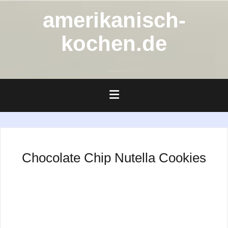
Zum
amerikanisch-
Inhalt
springen
kochen.de
Chocolate Chip Nutella Cookies