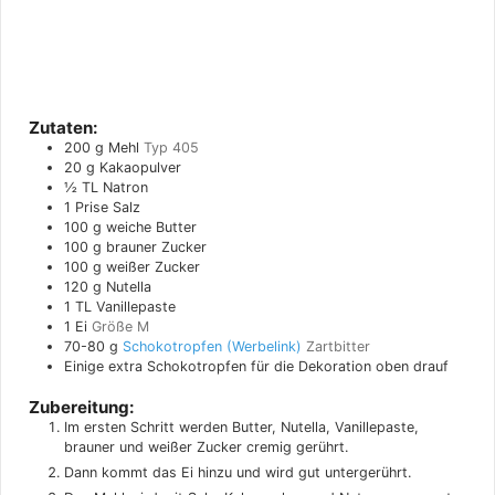
Zutaten:
200
g
Mehl
Typ 405
20
g
Kakaopulver
½
TL
Natron
1
Prise
Salz
100
g
weiche Butter
100
g
brauner Zucker
100
g
weißer Zucker
120
g
Nutella
1
TL
Vanillepaste
1
Ei
Größe M
70-80
g
Schokotropfen
Zartbitter
Einige extra Schokotropfen für die Dekoration oben drauf
Zubereitung:
Im ersten Schritt werden Butter, Nutella, Vanillepaste,
brauner und weißer Zucker cremig gerührt.
Dann kommt das Ei hinzu und wird gut untergerührt.