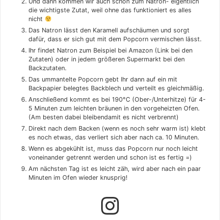
Und dann kommen wir auch schon zum Natron- eigentlich
die wichtigste Zutat, weil ohne das funktioniert es alles
nicht
Das Natron lässt den Karamell aufschäumen und sorgt
dafür, dass er sich gut mit dem Popcorn vermischen lässt.
Ihr findet Natron zum Beispiel bei Amazon (Link bei den
Zutaten) oder in jedem größeren Supermarkt bei den
Backzutaten.
Das ummantelte Popcorn gebt Ihr dann auf ein mit
Backpapier belegtes Backblech und verteilt es gleichmäßig.
Anschließend kommt es bei 190°C (Ober-/Unterhitze) für 4-
5 Minuten zum leichten bräunen in den vorgeheizten Ofen.
(Am besten dabei bleibendamit es nicht verbrennt)
Direkt nach dem Backen (wenn es noch sehr warm ist) klebt
es noch etwas, das verliert sich aber nach ca. 10 Minuten.
Wenn es abgekühlt ist, muss das Popcorn nur noch leicht
voneinander getrennt werden und schon ist es fertig =)
Am nächsten Tag ist es leicht zäh, wird aber nach ein paar
Minuten im Ofen wieder knusprig!