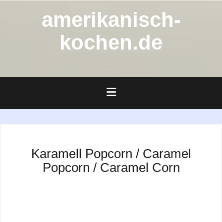
Zum
amerikanisch-
Inhalt
springen
kochen.de
Karamell Popcorn / Caramel
Popcorn / Caramel Corn