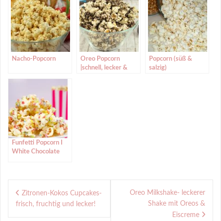
Nacho-Popcorn
Oreo Popcorn
Popcorn (süß &
|schnell, lecker &
salzig)
einfach
Funfetti Popcorn I
White Chocolate
Confetti Popcorn I
Partysnack
Beitragsnavigation
Oreo Milkshake- leckerer
Zitronen-Kokos Cupcakes-
Shake mit Oreos &
frisch, fruchtig und lecker!
Eiscreme