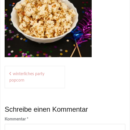
Beitragsnavigation
winterliches party
popcorn
Schreibe einen Kommentar
Kommentar
*