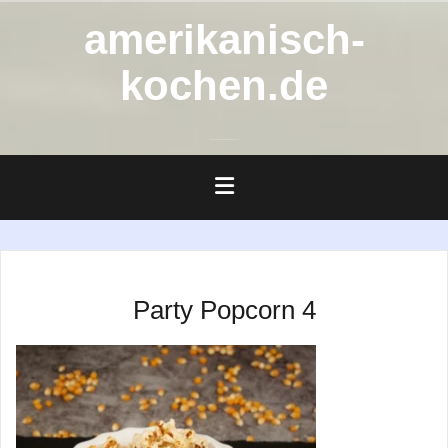
Zum
amerikanisch-
Inhalt
springen
kochen.de
Party Popcorn 4