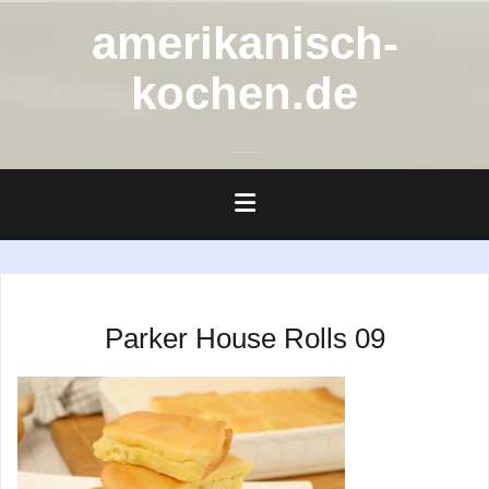
Zum
amerikanisch-
Inhalt
springen
kochen.de
Parker House Rolls 09