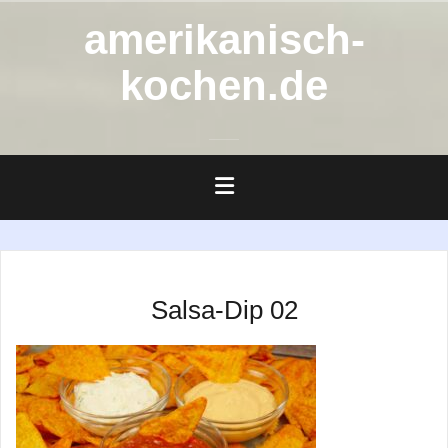
Zum
amerikanisch-
Inhalt
springen
kochen.de
Salsa-Dip 02