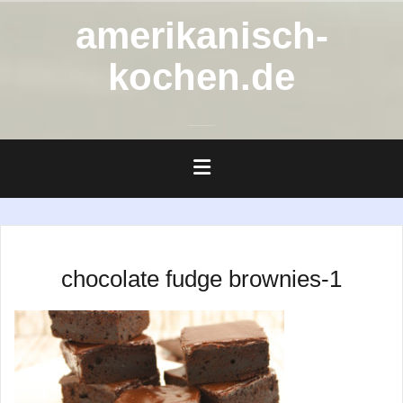
Zum
amerikanisch-
Inhalt
springen
kochen.de
chocolate fudge brownies-1