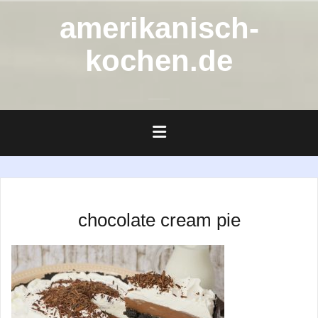
Zum
amerikanisch-
Inhalt
springen
kochen.de
chocolate cream pie