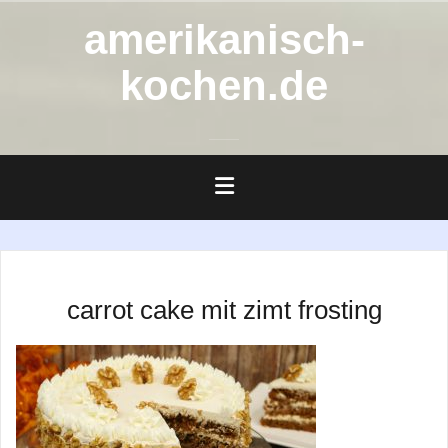
Zum
amerikanisch-
Inhalt
springen
kochen.de
carrot cake mit zimt frosting