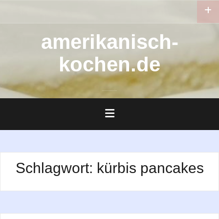
Zum
Inhalt
springen
amerikanisch-
kochen.de
Schlagwort:
kürbis pancakes