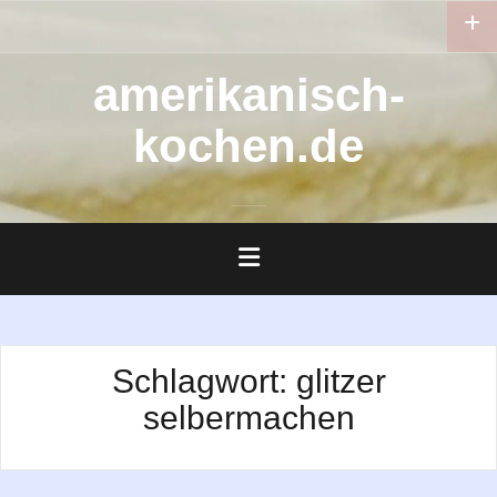
Zum
Inhalt
springen
amerikanisch-
kochen.de
Schlagwort:
glitzer
selbermachen