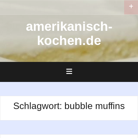
Zum
Inhalt
springen
amerikanisch-
kochen.de
Schlagwort:
bubble muffins