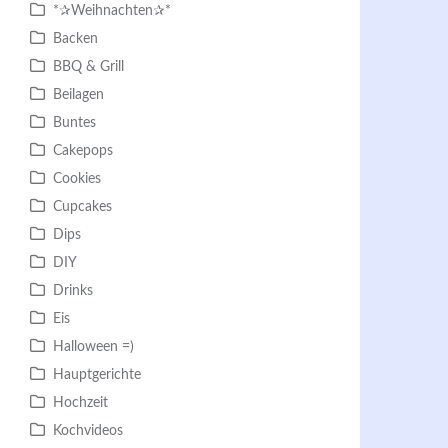
*✰Weihnachten✰*
Backen
BBQ & Grill
Beilagen
Buntes
Cakepops
Cookies
Cupcakes
Dips
DIY
Drinks
Eis
Halloween =)
Hauptgerichte
Hochzeit
Kochvideos