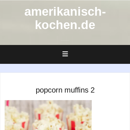
Zum
amerikanisch-
Inhalt
springen
kochen.de
popcorn muffins 2