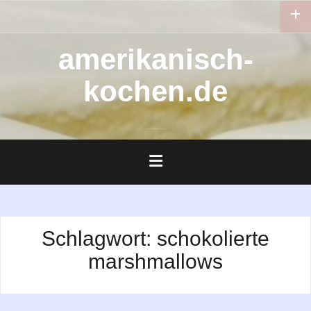
Zum
Inhalt
springen
amerikanisch-
kochen.de
Schlagwort:
schokolierte
marshmallows